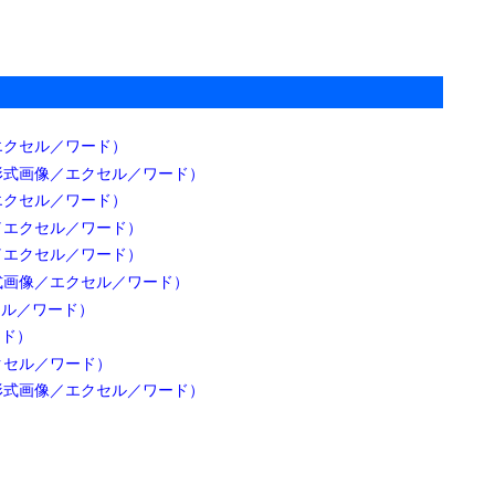
赤ちゃんからお年寄りまで、家族
の顔だけのイラスト（パワーポイ
ント／PNG画像）

2019年10月21日

2026年1月14
日

人物、動物マーク
詳細
エクセル／ワード）