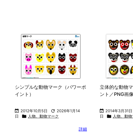
ホーム
フリー素材カテゴリ一覧
イラスト
ビジ

ホーム
>

マーク、記号
>

シンボル、アイコン、見出し
>
人物、動物マーク
人物、動物マークのカテゴリページです。