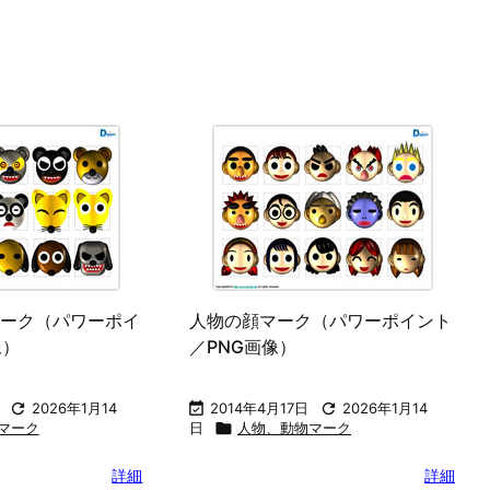
ネス資料、計画表
シルエット素材
地図素材
テクニカルノ

人物、動物マーク