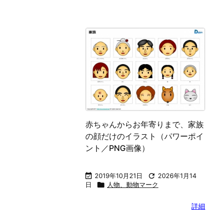
ーク（パワーポイ
人物の顔マーク（パワーポイント
像）
／PNG画像）

2026年1月14

2014年4月17日

2026年1月14
マーク
日

人物、動物マーク
詳細
詳細