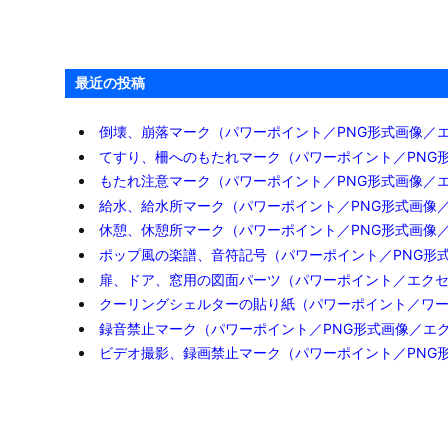
顔マークのイラスト（パワーポイ
ント／PNG画像）

2019年10月21日

2026年1月14
日

人物、動物マーク
詳細
最近の投稿
倒壊、崩落マーク（パワーポイント／PNG形式画像／