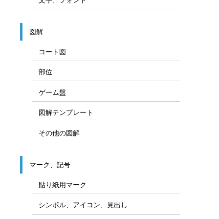
Officeパーツ、装飾用素材
図形
矢印
線／飾り線／装飾線
枠／飾り枠／吹き出し
カラー／塗りつぶし
文字、フォント
図解
コート図
部位