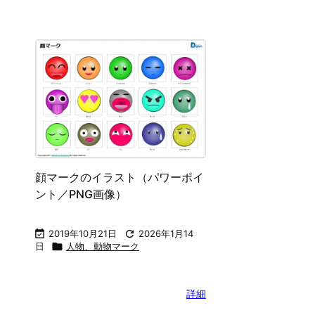
シンプルな動物マーク（パワーポ
立体的な動物マ
イント）
ント／PNG画

2012年10月5日

2026年1月14

2014年3月31日
日

人物、動物マーク
日

人物、動物
詳細