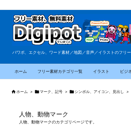
パワポ、エクセル、ワード素材／地図／音声／イラストのフリー