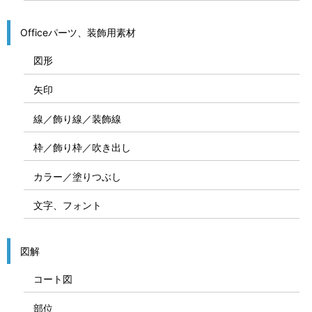
Officeパーツ、装飾用素材
図形
矢印
線／飾り線／装飾線
枠／飾り枠／吹き出し
カラー／塗りつぶし
文字、フォント
図解
コート図
部位