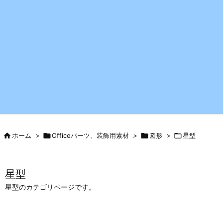

ホーム
>

Officeパーツ、装飾用素材
>

図形
>

星型
星型
星型のカテゴリページです。