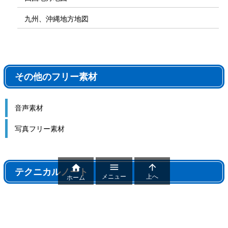
九州、沖縄地方地図
その他のフリー素材
音声素材
写真フリー素材



テクニカルノート
メニュー
上へ
ホーム
テクニカルノート
パワポ機能解説、おすすめ機能紹介