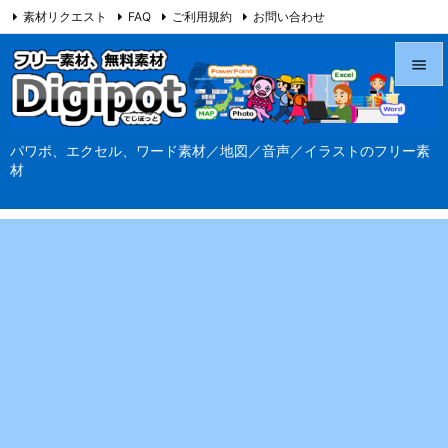
素材リクエスト
FAQ
ご利用規約
お問い合わせ
当サイト（Digipot.net）について


メニュ
パワポ、エクセル、ワード素材／地図／音声／イラストのフリー素

材
サイド

前へ

次へ

検索