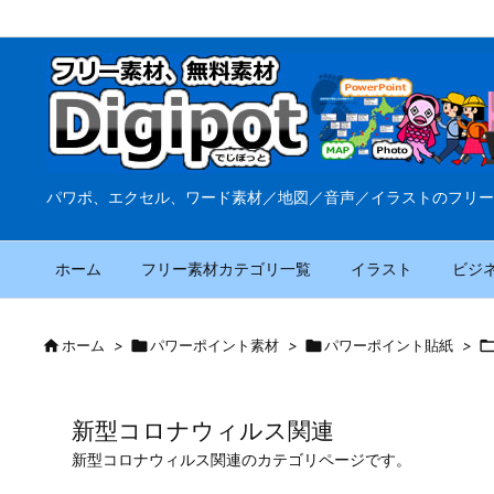
パワポ、エクセル、ワード素材／地図／音声／イラストのフリー