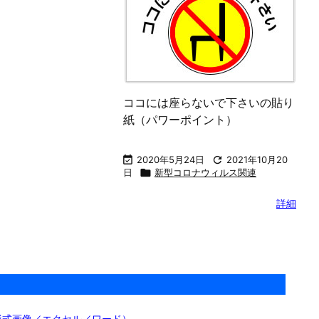
紙（パワーポイント）
り下さいの貼り紙
ト）

2020年8月26日

2021年10月20
日

新型コロナウィルス関連
日

2021年10月20
ウィルス関連
詳細
詳細
ココには座らないで下さいの貼り