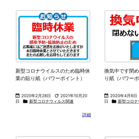
マスク未着用の方入店お断りの貼
黙煙の貼り紙（
り紙（パワーポイント）

2021年2月4日

新型コロナウィ

2021年1月20日

2024年6月21
日

新型コロナウィルス関連
詳細