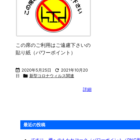
入室時にはマスク着用の貼り紙
間をあけてお座
（パワーポイント）
（パワーポイン

2020年4月9日

2021年10月20

2020年5月27
日

新型コロナウィルス関連
日

新型コロナ
詳細
この席のご利用はご遠慮下さいの