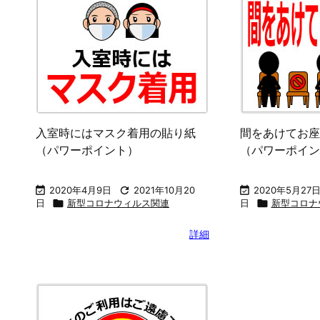
新型コロナウイルスのため臨時休
換気中です閉め
業の貼り紙（パワーポイント）
り紙（パワーポ

2020年2月28日

2021年10月20

2020年4月6日
日

新型コロナウィルス関連
日

新型コロナ
詳細