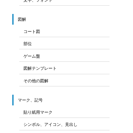
Officeパーツ、装飾用素材
図形
矢印
線／飾り線／装飾線
枠／飾り枠／吹き出し
カラー／塗りつぶし
文字、フォント
図解
コート図
部位