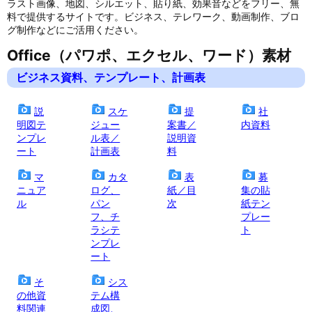
ラスト画像、地図、シルエット、貼り紙、効果音などをフリー、無
料で提供するサイトです。ビジネス、テレワーク、動画制作、ブロ
グ制作などにご活用ください。
Office（パワポ、エクセル、ワード）素材
ビジネス資料、テンプレート、計画表
説
スケ
提
社
明図テ
ジュー
案書／
内資料
ンプレ
ル表／
説明資
ート
計画表
料
マ
カタ
表
募
ニュア
ログ、
紙／目
集の貼
ル
パン
次
紙テン
フ、チ
プレー
ラシテ
ト
ンプレ
ート
そ
シス
の他資
テム構
料関連
成図、