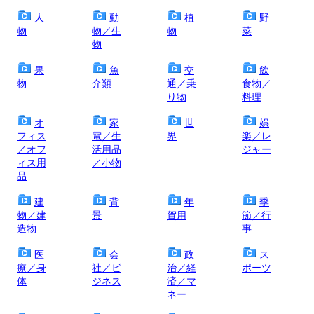
人
動
植
野
物
物／生
物
菜
物
果
魚
交
飲
物
介類
通／乗
食物／
り物
料理
オ
家
世
娯
フィス
電／生
界
楽／レ
／オフ
活用品
ジャー
ィス用
／小物
品
建
背
年
季
物／建
景
賀用
節／行
造物
事
医
会
政
ス
療／身
社／ビ
治／経
ポーツ
体
ジネス
済／マ
ネー