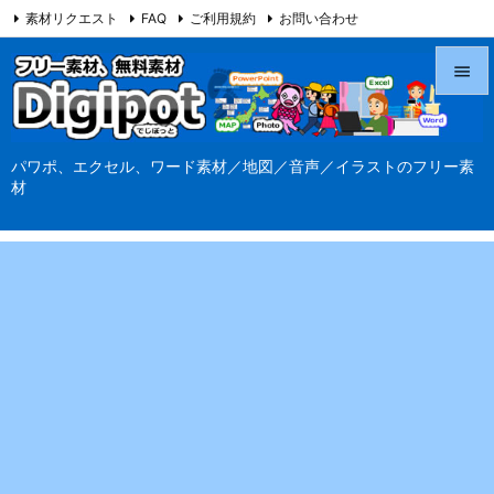
素材リクエスト
FAQ
ご利用規約
お問い合わせ
当サイト（Digipot.net）について


メニュ
パワポ、エクセル、ワード素材／地図／音声／イラストのフリー素

材
サイド

前へ

次へ

検索