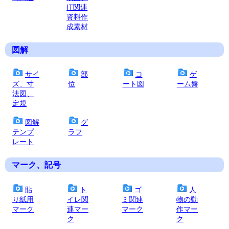
IT関連
資料作
成素材
図解
サイ
部
コ
ゲ
ズ、寸
位
ート図
ーム盤
法図、
定規
図解
グ
テンプ
ラフ
レート
マーク、記号
貼
ト
ゴ
人
り紙用
イレ関
ミ関連
物の動
マーク
連マー
マーク
作マー
ク
ク