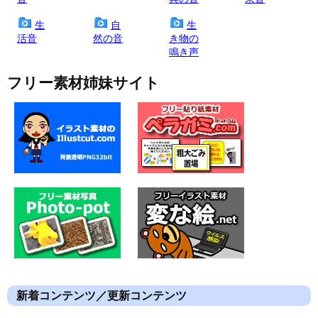
生
自
生
活音
然の音
き物の
鳴き声
フリー素材姉妹サイト
新着コンテンツ／更新コンテンツ