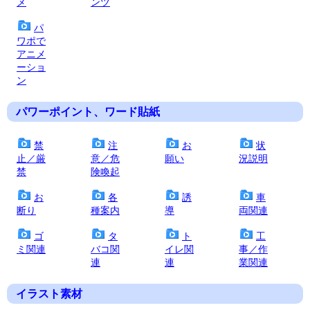
メ
ンツ
パ
ワポで
アニメ
ーショ
ン
パワーポイント、ワード貼紙
禁
注
お
状
止／厳
意／危
願い
況説明
禁
険喚起
お
各
誘
車
断り
種案内
導
両関連
ゴ
タ
ト
工
ミ関連
バコ関
イレ関
事／作
連
連
業関連
イラスト素材