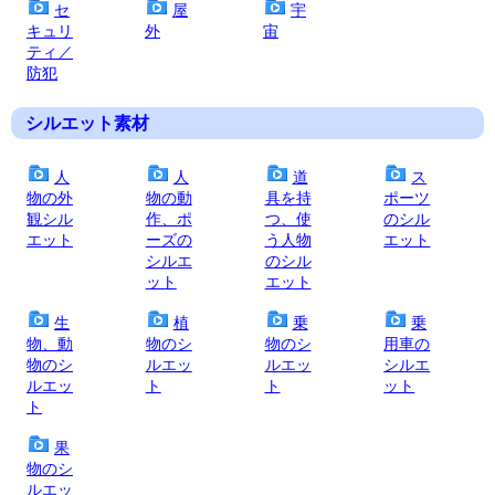
セ
屋
宇
キュリ
外
宙
ティ／
防犯
シルエット素材
人
人
道
ス
物の外
物の動
具を持
ポーツ
観シル
作、ポ
つ、使
のシル
エット
ーズの
う人物
エット
シルエ
のシル
ット
エット
生
植
乗
乗
物、動
物のシ
物のシ
用車の
物のシ
ルエッ
ルエッ
シルエ
ルエッ
ト
ト
ット
ト
果
物のシ
ルエッ