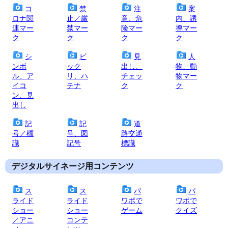
コ
禁
注
案
ロナ関
止／厳
意、危
内、誘
連マー
禁マー
険マー
導マー
ク
ク
ク
ク
シ
ビ
見
人
ンボ
ック
出し、
物、動
ル、ア
リ、ハ
チェッ
物マー
イコ
テナ
ク
ク
ン、見
出し
記
記
道
号／標
号、図
路交通
識
記号
標識
デジタルサイネージ用コンテンツ
ス
ス
パ
パ
ライド
ライド
ワポで
ワポで
ショー
ショー
ゲーム
クイズ
／アニ
コンテ