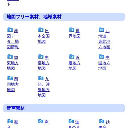
ト
地図フリー素材、地域素材
地
日
世
北
図デー
本全国
界地図
海道、
タ、地
地図
東北地
図情報
方地図
関
中
近
中
東地方
部地方
畿地方
国地方
地図
地図
地図
地図
四
九
国地方
州、沖
地図
縄地方
地図
音声素材
擬
声
道
効
音
具の音
果音