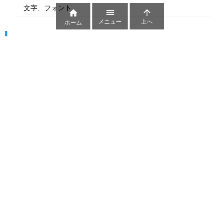
文字、フォント



メニュー
上へ
ホーム
図解
コート図
部位
ゲーム盤
図解テンプレート
その他の図解
マーク、記号
貼り紙用マーク
シンボル、アイコン、見出し