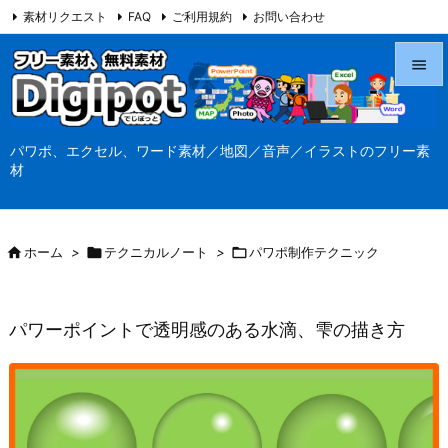
素材リクエスト
FAQ
ご利用規約
お問い合わせ
当サイト（Digipot.net）について


メニュ
パワポ、エクセル、ワード素材／地図／音声／イラストのフリー素

材
サイド

前へ

ホーム
>

テクニカルノート
>

パワポ制作テクニック

次へ

パワーポイントで透明感のある水滴、雫の描き方
検索