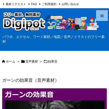
素材リクエスト
FAQ
ご利用規約
お問い合わせ
当サイト（Digipot.net）について


メニュ
パワポ、エクセル、ワード素材／地図／音声／イラストのフリー素

材
サイド

前へ

ホーム
>

音声素材
>

効果音

次へ

ガーンの効果音（音声素材）
検索