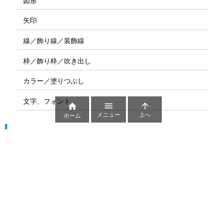
図形
矢印
線／飾り線／装飾線
枠／飾り枠／吹き出し
カラー／塗りつぶし
文字、フォント



メニュー
上へ
ホーム
図解
コート図
部位
ゲーム盤
図解テンプレート