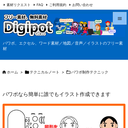
素材リクエスト
FAQ
ご利用規約
お問い合わせ
当サイト（Digipot.net）について


メニュ
パワポ、エクセル、ワード素材／地図／音声／イラストのフリー素

材
サイド

前へ

ホーム
>

テクニカルノート
>

パワポ制作テクニック

次へ

パワポなら簡単に誰でもイラスト作成できます
検索