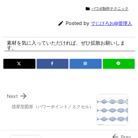

パワポ制作テクニック

Posted by
でじけろお@管理人
素材を気に入っていただければ、ぜひ拡散お願いしま
す。
B!

Next
惑星型図形（パワーポイント／エクセル）

Prev