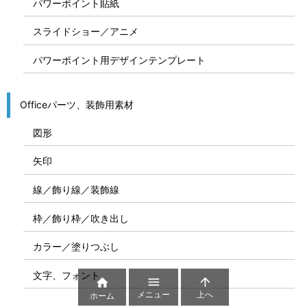
パワーポイント貼紙
スライドショー／アニメ
パワーポイント用デザインテンプレート
Officeパーツ、装飾用素材
図形
矢印
線／飾り線／装飾線
枠／飾り枠／吹き出し
カラー／塗りつぶし
文字、フォント



メニュー
上へ
ホーム