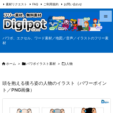
素材リクエスト
FAQ
ご利用規約
お問い合わせ
当サイト（Digipot.net）について


メニュ
パワポ、エクセル、ワード素材／地図／音声／イラストのフリー素

材
サイド

前へ

ホーム
>

パワポイラスト素材
>

人物

次へ

頭を抱える後ろ姿の人物のイラスト（パワーポイン
検索
ト／PNG画像）