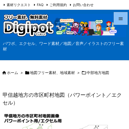
素材リクエスト
FAQ
ご利用規約
お問い合わせ
当サイト（Digipot.net）について


メニュ
パワポ、エクセル、ワード素材／地図／音声／イラストのフリー素

材
サイド

前へ

ホーム
>

地図フリー素材、地域素材
>

中部地方地図

次へ

甲信越地方の市区町村地図（パワーポイント／エク
検索
セル）