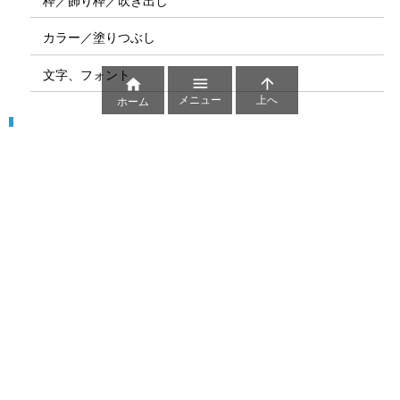
枠／飾り枠／吹き出し
カラー／塗りつぶし
文字、フォント



メニュー
上へ
ホーム
図解
コート図
部位
ゲーム盤
図解テンプレート
その他の図解
マーク、記号