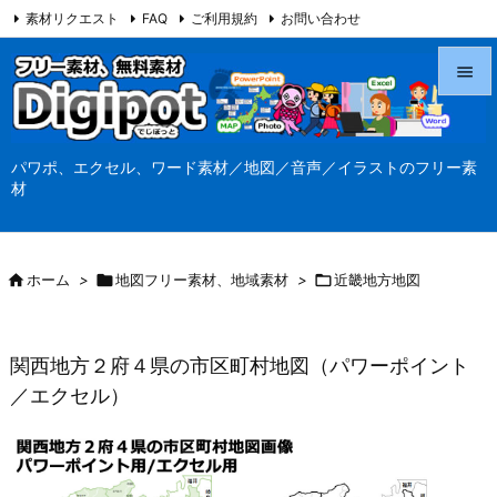
素材リクエスト
FAQ
ご利用規約
お問い合わせ
当サイト（Digipot.net）について


メニュ
パワポ、エクセル、ワード素材／地図／音声／イラストのフリー素

材
サイド

前へ

ホーム
>

地図フリー素材、地域素材
>

近畿地方地図

次へ

関西地方２府４県の市区町村地図（パワーポイント
検索
／エクセル）