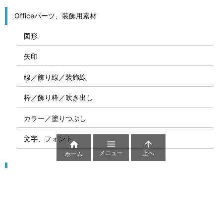
Officeパーツ、装飾用素材
図形
矢印
線／飾り線／装飾線
枠／飾り枠／吹き出し
カラー／塗りつぶし
文字、フォント



メニュー
上へ
ホーム
図解
コート図
部位