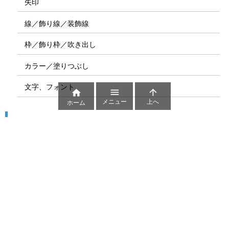
矢印
線／飾り線／装飾線
枠／飾り枠／吹き出し
カラー／塗りつぶし
文字、フォント



メニュー
上へ
ホーム
図解
コート図
部位
ゲーム盤
図解テンプレート
その他の図解