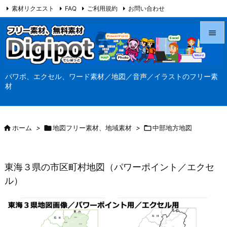
素材リクエスト
FAQ
ご利用規約
お問い合わせ
当サイト（Digipot.net）について


メニュ
パワポ、エクセル、ワード素材／地図／音声／イラストのフリー素

材
サイド

前へ

ホーム
>

地図フリー素材、地域素材
>

中部地方地図

次へ

東海３県の市区町村地図（パワーポイント／エクセ
検索
ル）