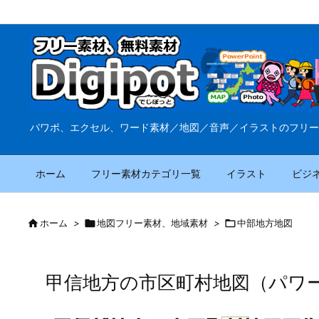
パワポ、エクセル、ワード素材／地図／音声／イラストのフリー
ホーム
フリー素材カテゴリ一覧
イラスト
ビジ

ホーム
>

地図フリー素材、地域素材
>

中部地方地図
甲信地方の市区町村地図（パワ