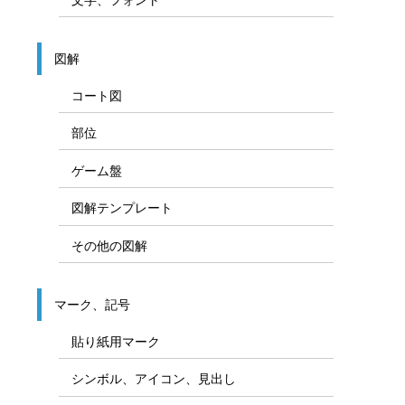
図解
コート図
部位
ゲーム盤
図解テンプレート
その他の図解
マーク、記号
貼り紙用マーク
シンボル、アイコン、見出し