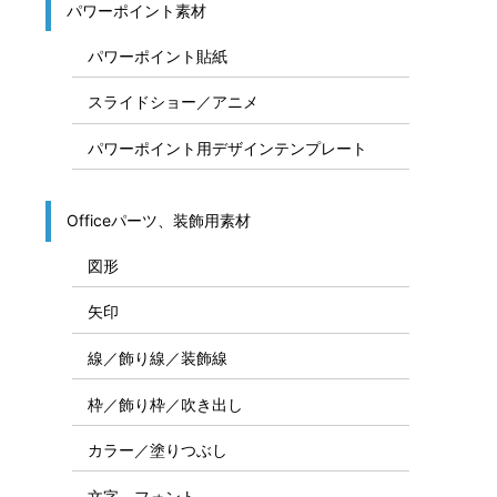
パワーポイント素材
パワーポイント貼紙
スライドショー／アニメ
パワーポイント用デザインテンプレート
Officeパーツ、装飾用素材
図形
矢印
線／飾り線／装飾線
枠／飾り枠／吹き出し
カラー／塗りつぶし
文字、フォント