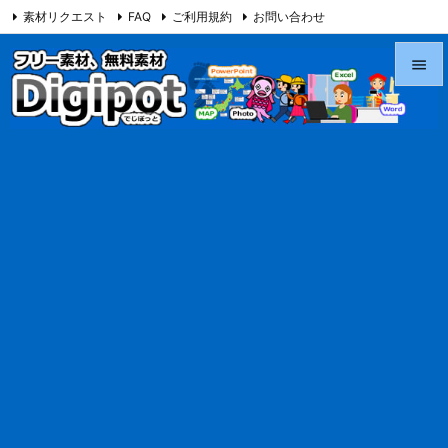
素材リクエスト
FAQ
ご利用規約
お問い合わせ
当サイト（Digipot.net）について


メニュ

サイド

前へ

次へ

検索