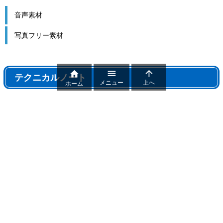
音声素材
写真フリー素材



テクニカルノート
メニュー
上へ
ホーム
テクニカルノート
パワポ機能解説、おすすめ機能紹介
パワーポイントトラブル
パワポ制作テクニック
雑記
おすすめフリー素材まとめ