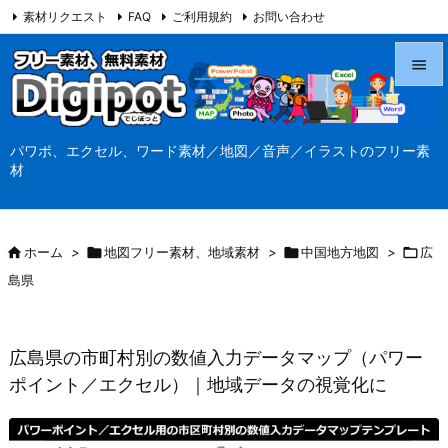
素材リクエスト
FAQ
ご利用規約
お問い合わせ
当サイト（Digipot.net）について


メニュ
パワポ、エクセル、ワード素材／地図／音声／イラストのフリー素

材
サイド

前へ

ホーム
>

地図フリー素材、地域素材
>

中国地方地図
>

広

島県
次へ

検索
広島県の市町村別の数値入力データマップ（パワー
ポイント／エクセル）｜地域データの視覚化に