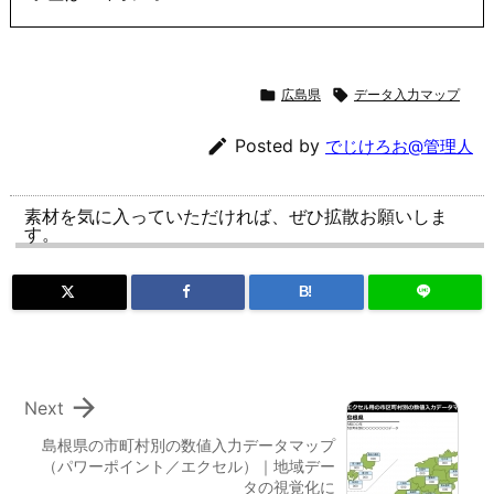

広島県

データ入力マップ

Posted by
でじけろお@管理人
素材を気に入っていただければ、ぜひ拡散お願いしま
す。
B!

Next
島根県の市町村別の数値入力データマップ
（パワーポイント／エクセル）｜地域デー
タの視覚化に