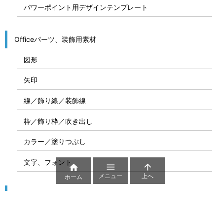
パワーポイント用デザインテンプレート
Officeパーツ、装飾用素材
図形
矢印
線／飾り線／装飾線
枠／飾り枠／吹き出し
カラー／塗りつぶし
文字、フォント



メニュー
上へ
ホーム
図解
コート図