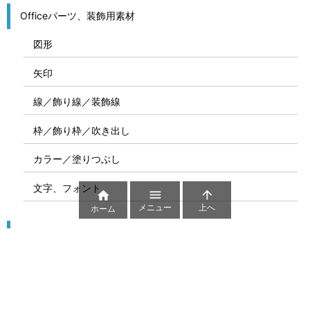
Officeパーツ、装飾用素材
図形
矢印
線／飾り線／装飾線
枠／飾り枠／吹き出し
カラー／塗りつぶし
文字、フォント



メニュー
上へ
ホーム
図解
コート図
部位