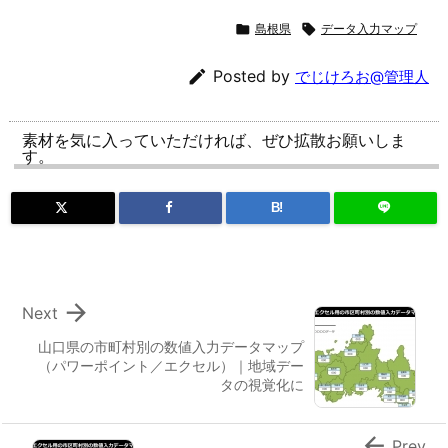

島根県

データ入力マップ

Posted by
でじけろお@管理人
素材を気に入っていただければ、ぜひ拡散お願いしま
す。
B!

Next
山口県の市町村別の数値入力データマップ
（パワーポイント／エクセル）｜地域デー
タの視覚化に

Prev