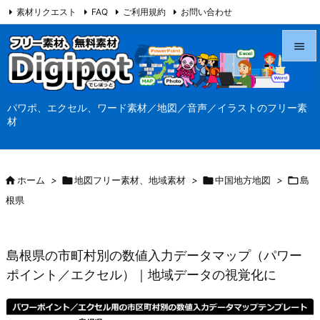
素材リクエスト
FAQ
ご利用規約
お問い合わせ
当サイト（Digipot.net）について


メニュ
パワポ、エクセル、ワード素材／地図／音声／イラストのフリー素

材
サイド

前へ

ホーム
>

地図フリー素材、地域素材
>

中国地方地図
>

島

根県
次へ

検索
島根県の市町村別の数値入力データマップ（パワー
ポイント／エクセル）｜地域データの視覚化に