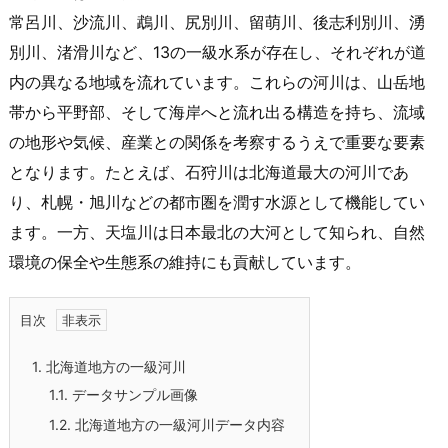
常呂川、沙流川、鵡川、尻別川、留萌川、後志利別川、湧
別川、渚滑川など、13の一級水系が存在し、それぞれが道
内の異なる地域を流れています。これらの河川は、山岳地
帯から平野部、そして海岸へと流れ出る構造を持ち、流域
の地形や気候、産業との関係を考察するうえで重要な要素
となります。たとえば、石狩川は北海道最大の河川であ
り、札幌・旭川などの都市圏を潤す水源として機能してい
ます。一方、天塩川は日本最北の大河として知られ、自然
環境の保全や生態系の維持にも貢献しています。
目次
1.
北海道地方の一級河川
1.1.
データサンプル画像
1.2.
北海道地方の一級河川データ内容