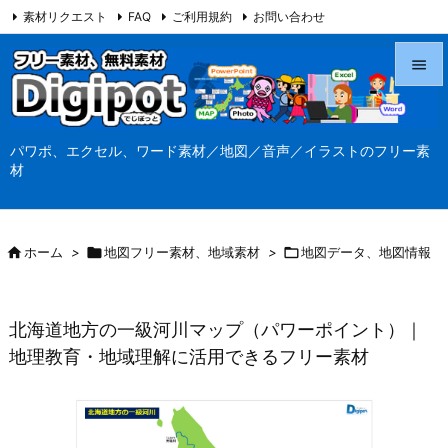
素材リクエスト
FAQ
ご利用規約
お問い合わせ
当サイト（Digipot.net）について


メニュ
パワポ、エクセル、ワード素材／地図／音声／イラストのフリー素

材
サイド

前へ

ホーム
>

地図フリー素材、地域素材
>

地図データ、地図情報

次へ

北海道地方の一級河川マップ（パワーポイント）｜
検索
地理教育・地域理解に活用できるフリー素材