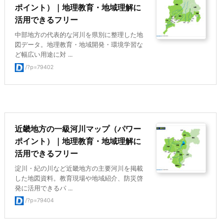
ポイント）｜地理教育・地域理解に
活用できるフリー
中部地方の代表的な河川を県別に整理した地
図データ。地理教育・地域開発・環境学習な
ど幅広い用途に対 ...
/?p=79402
近畿地方の一級河川マップ（パワー
ポイント）｜地理教育・地域理解に
活用できるフリー
淀川・紀の川など近畿地方の主要河川を掲載
した地図資料。教育現場や地域紹介、防災啓
発に活用できるパ ...
/?p=79404