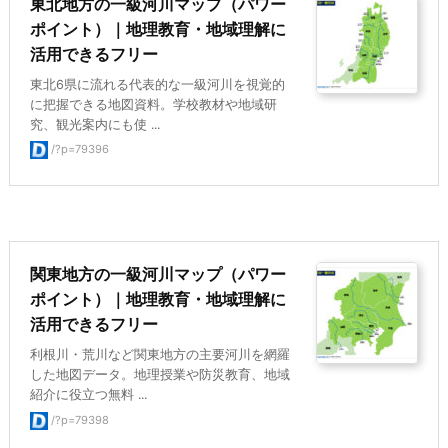
東北地方の一級河川マップ（パワー
ポイント）｜地理教育・地域理解に
活用できるフリー
東北6県に流れる代表的な一級河川を視覚的
に把握できる地図資料。学校教材や地域研
究、観光案内にも使 ...
/?p=79396
関東地方の一級河川マップ（パワー
ポイント）｜地理教育・地域理解に
活用できるフリー
利根川・荒川など関東地方の主要河川を網羅
した地図データ。地理授業や防災教育、地域
紹介に役立つ無料 ...
/?p=79398