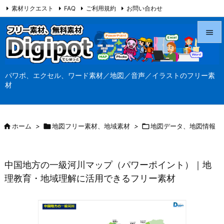
素材リクエスト
FAQ
ご利用規約
お問い合わせ
当サイト（Digipot.net）について


メニュ
パワポ、エクセル、ワード素材／地図／音声／イラストのフリー素

材
サイド

前へ

ホーム
>

地図フリー素材、地域素材
>

地図データ、地図情報

次へ

中国地方の一級河川マップ（パワーポイント）｜地
検索
理教育・地域理解に活用できるフリー素材