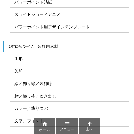
パワーポイント貼紙
スライドショー／アニメ
パワーポイント用デザインテンプレート
Officeパーツ、装飾用素材
図形
矢印
線／飾り線／装飾線
枠／飾り枠／吹き出し
カラー／塗りつぶし
文字、フォント



メニュー
上へ
ホーム