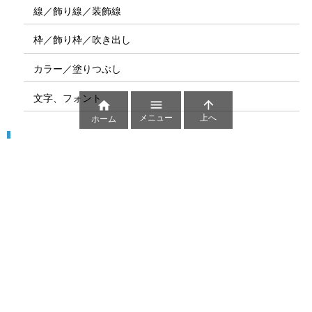
線／飾り線／装飾線
枠／飾り枠／吹き出し
カラー／塗りつぶし
文字、フォント



メニュー
上へ
ホーム
図解
コート図
部位
ゲーム盤
図解テンプレート
その他の図解