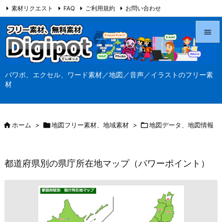
素材リクエスト
FAQ
ご利用規約
お問い合わせ
当サイト（Digipot.net）について


メニュ
パワポ、エクセル、ワード素材／地図／音声／イラストのフリー素

材
サイド

前へ

ホーム
>

地図フリー素材、地域素材
>

地図データ、地図情報

次へ

都道府県別の県庁所在地マップ（パワーポイント）
検索