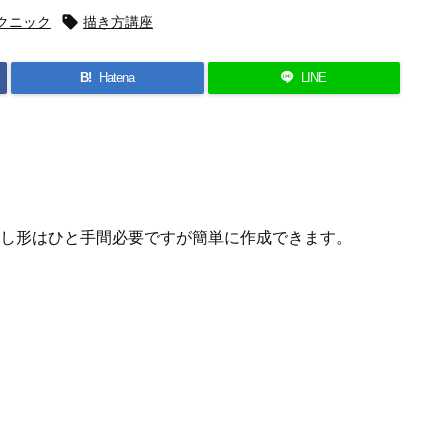
クニック

描き方講座
B!
Hatena
LINE