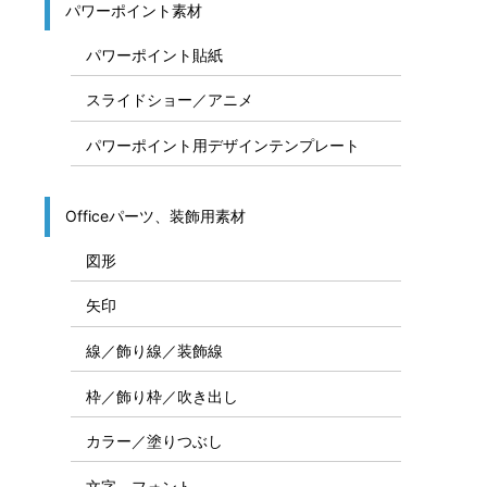
パワーポイント素材
パワーポイント貼紙
スライドショー／アニメ
パワーポイント用デザインテンプレート
Officeパーツ、装飾用素材
図形
矢印
線／飾り線／装飾線
枠／飾り枠／吹き出し
カラー／塗りつぶし
文字、フォント