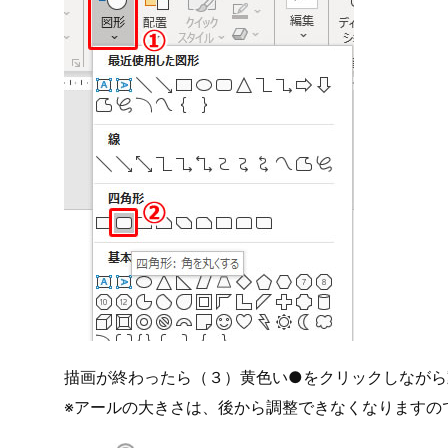
1.四角の描画
ホームメニューから（１）図形を選択し、（２）「四
す。