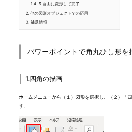
パワーポイントで角丸ひし形を描く方法の紹介です。
普通のひし形は基本図形にありますが、角がまるいひ
目次
1.
パワーポイントで角丸ひし形を描く手順
1.1.
1.四角の描画
1.2.
2.四角の回転
1.3.
4.接合して、選択ガイドの向きを変える
1.4.
5.自由に変形して完了
2.
他の図形オブジェクトでの応用
3.
補足情報
パワーポイントで角丸ひし形を