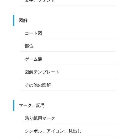
図解
コート図
部位
ゲーム盤
図解テンプレート
その他の図解
マーク、記号
貼り紙用マーク
シンボル、アイコン、見出し