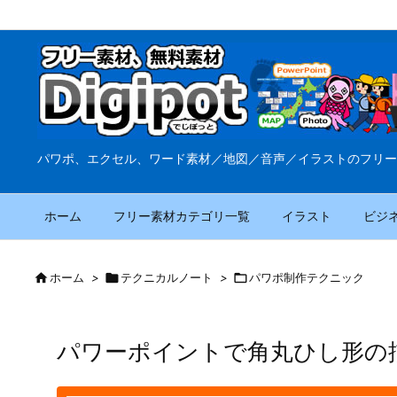
パワポ、エクセル、ワード素材／地図／音声／イラストのフリー
ホーム
フリー素材カテゴリ一覧
イラスト
ビジ

ホーム
>

テクニカルノート
>

パワポ制作テクニック
パワーポイントで角丸ひし形の