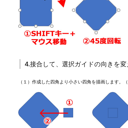
2.四角の回転
描画した四角を選択した状態で、（１）回転矢印マーク
ます。
固定角度で回転しますので、（２)45度回転した状