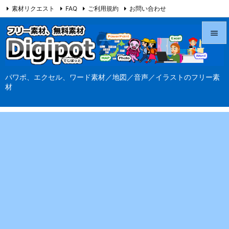
素材リクエスト
FAQ
ご利用規約
お問い合わせ
当サイト（Digipot.net）について


メニュ
パワポ、エクセル、ワード素材／地図／音声／イラストのフリー素

材
サイド

前へ

次へ

検索