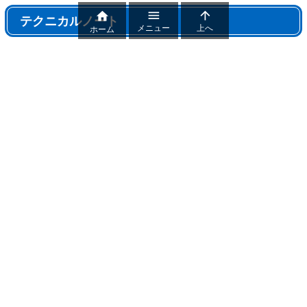



テクニカルノート
メニュー
上へ
ホーム
テクニカルノート
パワポ機能解説、おすすめ機能紹介
パワーポイントトラブル
パワポ制作テクニック
雑記
おすすめフリー素材まとめ