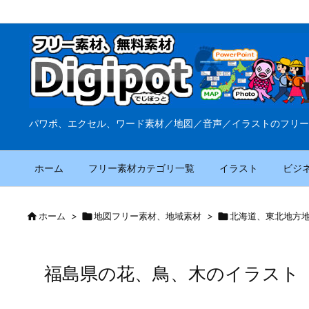
パワポ、エクセル、ワード素材／地図／音声／イラストのフリー
ホーム
フリー素材カテゴリ一覧
イラスト
ビジ

ホーム
>

地図フリー素材、地域素材
>

北海道、東北地方
福島県の花、鳥、木のイラスト