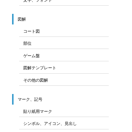
図解
コート図
部位
ゲーム盤
図解テンプレート
その他の図解
マーク、記号
貼り紙用マーク
シンボル、アイコン、見出し