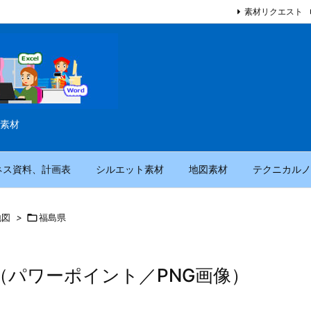
素材リクエスト
素材
ネス資料、計画表
シルエット素材
地図素材
テクニカルノ
地図
>

福島県
（パワーポイント／PNG画像）