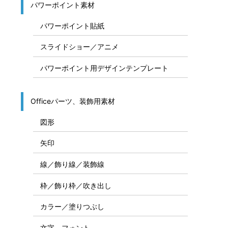
パワーポイント素材
パワーポイント貼紙
スライドショー／アニメ
パワーポイント用デザインテンプレート
Officeパーツ、装飾用素材
図形
矢印
線／飾り線／装飾線
枠／飾り枠／吹き出し
カラー／塗りつぶし
文字、フォント