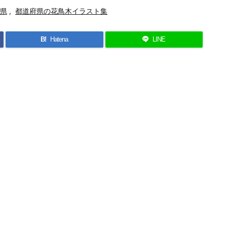
県
,
都道府県の花鳥木イラスト集
B!
Hatena
LINE