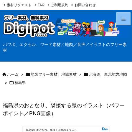
素材リクエスト
FAQ
ご利用規約
お問い合わせ
当サイト（Digipot.net）について


メニュ
パワポ、エクセル、ワード素材／地図／音声／イラストのフリー素

材
サイド

前へ

ホーム
>

地図フリー素材、地域素材
>

北海道、東北地方地図

>

福島県
次へ

検索
福島県のおとなり、隣接する県のイラスト（パワー
ポイント／PNG画像）