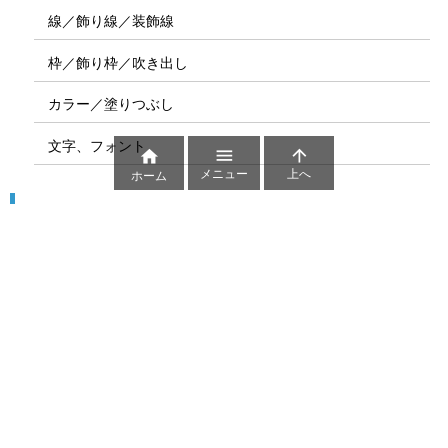
線／飾り線／装飾線
枠／飾り枠／吹き出し
カラー／塗りつぶし
文字、フォント



メニュー
上へ
ホーム
図解
コート図
部位
ゲーム盤
図解テンプレート
その他の図解