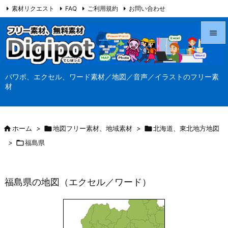
素材リクエスト
FAQ
ご利用規約
お問い合わせ
当サイト（Digipot.net）について


メニュ
パワポ、エクセル、ワード素材／地図／音声／イラストのフリー素

材
サイド

前へ

ホーム
>

地図フリー素材、地域素材
>

北海道、東北地方地図

>

福島県
次へ

検索
福島県の地図（エクセル／ワード）