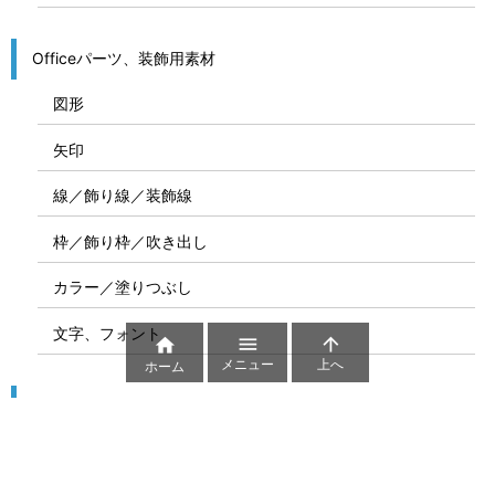
Officeパーツ、装飾用素材
図形
矢印
線／飾り線／装飾線
枠／飾り枠／吹き出し
カラー／塗りつぶし
文字、フォント



メニュー
上へ
ホーム
図解
コート図