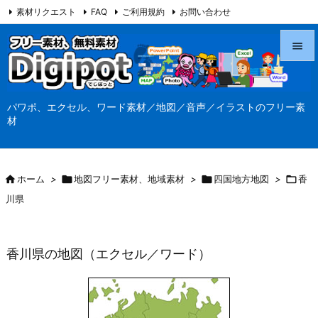
素材リクエスト
FAQ
ご利用規約
お問い合わせ
当サイト（Digipot.net）について


メニュ
パワポ、エクセル、ワード素材／地図／音声／イラストのフリー素

材
サイド

前へ

ホーム
>

地図フリー素材、地域素材
>

四国地方地図
>

香

川県
次へ

検索
香川県の地図（エクセル／ワード）