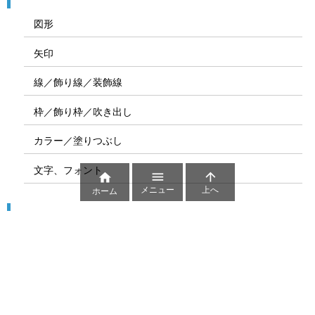
図形
矢印
線／飾り線／装飾線
枠／飾り枠／吹き出し
カラー／塗りつぶし
文字、フォント



メニュー
上へ
ホーム
図解
コート図
部位
ゲーム盤