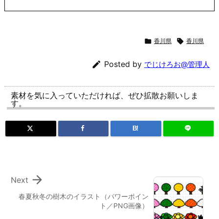

香川県

香川県

Posted by
でじけろお@管理人
素材を気に入っていただければ、ぜひ拡散お願いしま
す。
B!

Next
春夏秋冬の樹木のイラスト（パワーポイン
ト／PNG画像）