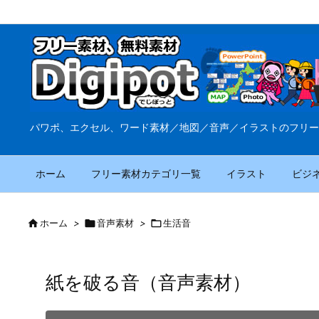
パワポ、エクセル、ワード素材／地図／音声／イラストのフリー
ホーム
フリー素材カテゴリ一覧
イラスト
ビジ

ホーム
>

音声素材
>

生活音
紙を破る音（音声素材）