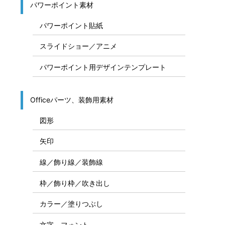
パワーポイント素材
パワーポイント貼紙
スライドショー／アニメ
パワーポイント用デザインテンプレート
Officeパーツ、装飾用素材
図形
矢印
線／飾り線／装飾線
枠／飾り枠／吹き出し
カラー／塗りつぶし
文字、フォント