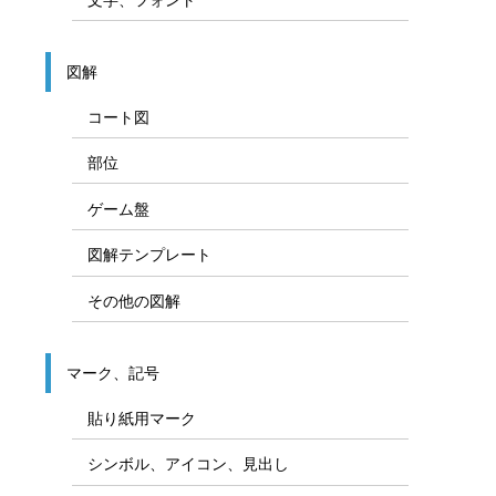
図解
コート図
部位
ゲーム盤
図解テンプレート
その他の図解
マーク、記号
貼り紙用マーク
シンボル、アイコン、見出し