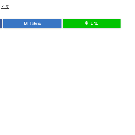
イヌ
B!
Hatena
LINE