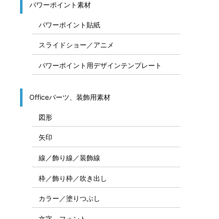
パワーポイント素材
パワーポイント貼紙
スライドショー／アニメ
パワーポイント用デザインテンプレート
Officeパーツ、装飾用素材
図形
矢印
線／飾り線／装飾線
枠／飾り枠／吹き出し
カラー／塗りつぶし
文字、フォント