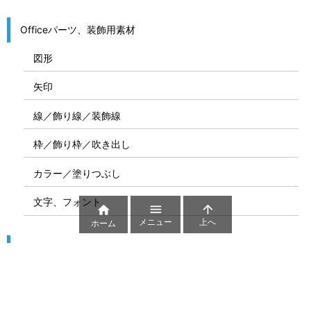
Officeパーツ、装飾用素材
図形
矢印
線／飾り線／装飾線
枠／飾り枠／吹き出し
カラー／塗りつぶし
文字、フォント



メニュー
上へ
ホーム
図解
コート図
部位