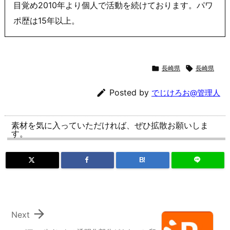
目覚め2010年より個人で活動を続けております。パワ
ポ歴は15年以上。

長崎県

長崎県

Posted by
でじけろお@管理人
素材を気に入っていただければ、ぜひ拡散お願いしま
す。
B!

Next