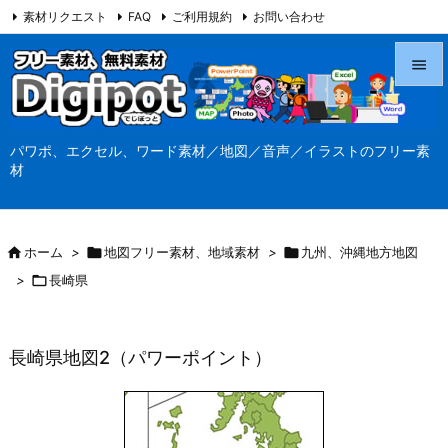
素材リクエスト
FAQ
ご利用規約
お問い合わせ
当サイト（Digipot.net）について


メニュ
パワポ、エクセル、ワード素材／地図／音声／イラストのフリー素

材
サイド

前へ

ホーム
>

地図フリー素材、地域素材
>

九州、沖縄地方地図

>

長崎県
次へ

検索
長崎県地図2（パワーポイント）