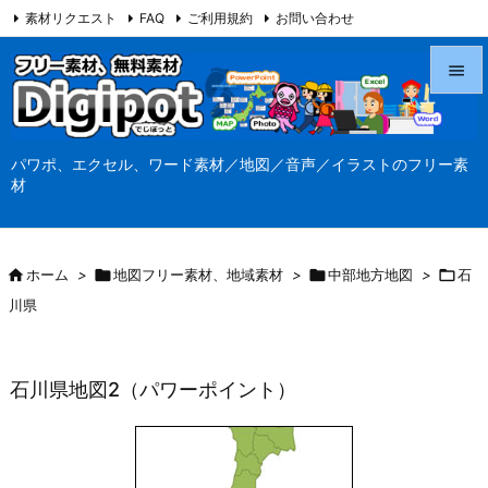
素材リクエスト
FAQ
ご利用規約
お問い合わせ
当サイト（Digipot.net）について


メニュ
パワポ、エクセル、ワード素材／地図／音声／イラストのフリー素

材
サイド

前へ

ホーム
>

地図フリー素材、地域素材
>

中部地方地図
>

石

川県
次へ

検索
石川県地図2（パワーポイント）