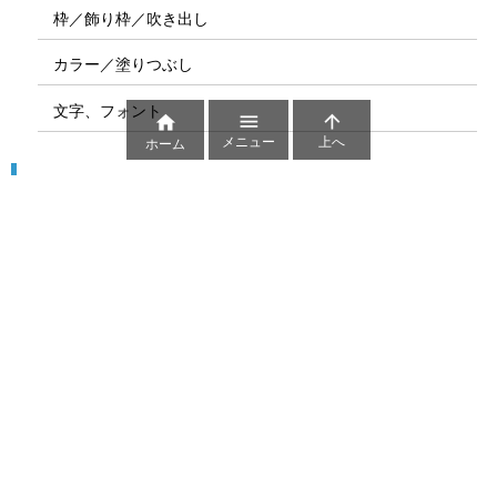
枠／飾り枠／吹き出し
カラー／塗りつぶし
文字、フォント



メニュー
上へ
ホーム
図解
コート図
部位
ゲーム盤
図解テンプレート
その他の図解
マーク、記号