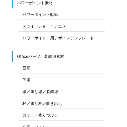
パワーポイント素材
パワーポイント貼紙
スライドショー／アニメ
パワーポイント用デザインテンプレート
Officeパーツ、装飾用素材
図形
矢印
線／飾り線／装飾線
枠／飾り枠／吹き出し
カラー／塗りつぶし
文字、フォント