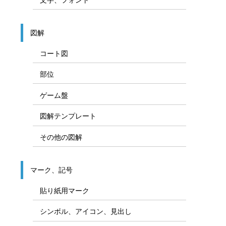
図解
コート図
部位
ゲーム盤
図解テンプレート
その他の図解
マーク、記号
貼り紙用マーク
シンボル、アイコン、見出し