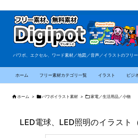
パワポ、エクセル、ワード素材／地図／音声／イラストのフリー
ホーム
フリー素材カテゴリ一覧
イラスト
ビジ

ホーム
>

パワポイラスト素材
>

家電／生活用品／小物
LED電球、LED照明のイラスト