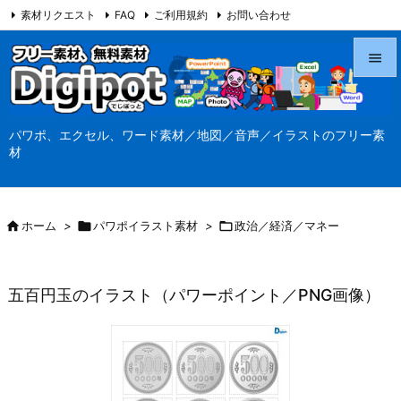
素材リクエスト
FAQ
ご利用規約
お問い合わせ
当サイト（Digipot.net）について


メニュ
パワポ、エクセル、ワード素材／地図／音声／イラストのフリー素

材
サイド

前へ

ホーム
>

パワポイラスト素材
>

政治／経済／マネー

次へ

五百円玉のイラスト（パワーポイント／PNG画像）
検索