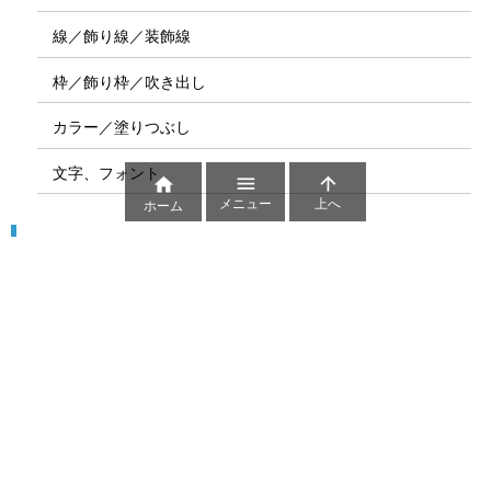
線／飾り線／装飾線
枠／飾り枠／吹き出し
カラー／塗りつぶし
文字、フォント



メニュー
上へ
ホーム
図解
コート図
部位
ゲーム盤
図解テンプレート
その他の図解