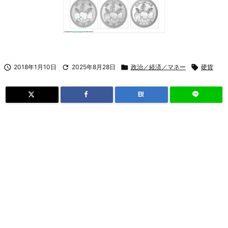

2018年1月10日

2025年8月28日

政治／経済／マネー

硬貨
B!