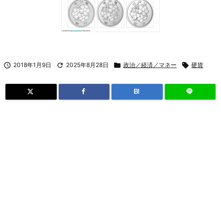

2018年1月9日

2025年8月28日

政治／経済／マネー

硬貨
B!