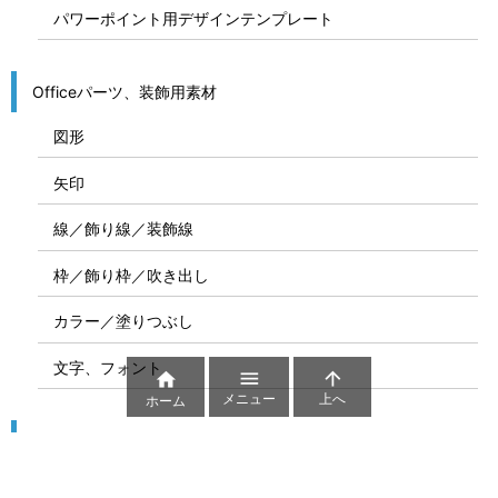
パワーポイント用デザインテンプレート
Officeパーツ、装飾用素材
図形
矢印
線／飾り線／装飾線
枠／飾り枠／吹き出し
カラー／塗りつぶし
文字、フォント



メニュー
上へ
ホーム
図解
コート図