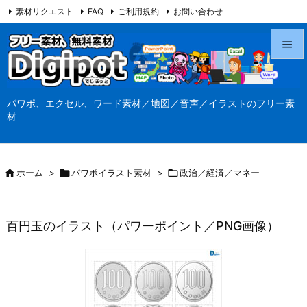
素材リクエスト
FAQ
ご利用規約
お問い合わせ
当サイト（Digipot.net）について


メニュ
パワポ、エクセル、ワード素材／地図／音声／イラストのフリー素

材
サイド

前へ

ホーム
>

パワポイラスト素材
>

政治／経済／マネー

次へ

百円玉のイラスト（パワーポイント／PNG画像）
検索