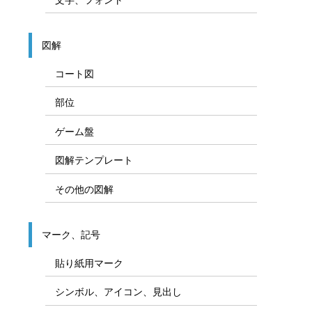
図解
コート図
部位
ゲーム盤
図解テンプレート
その他の図解
マーク、記号
貼り紙用マーク
シンボル、アイコン、見出し