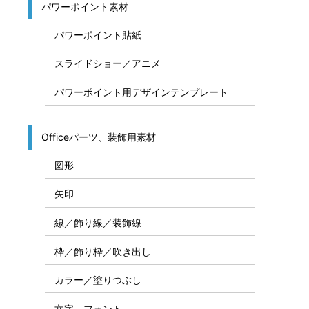
パワーポイント素材
パワーポイント貼紙
スライドショー／アニメ
パワーポイント用デザインテンプレート
Officeパーツ、装飾用素材
図形
矢印
線／飾り線／装飾線
枠／飾り枠／吹き出し
カラー／塗りつぶし
文字、フォント