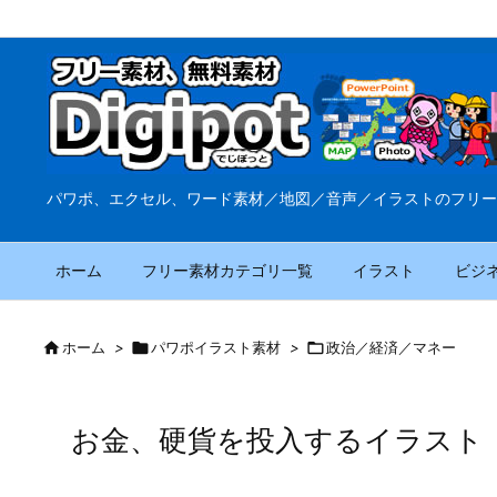
パワポ、エクセル、ワード素材／地図／音声／イラストのフリー
ホーム
フリー素材カテゴリ一覧
イラスト
ビジ

ホーム
>

パワポイラスト素材
>

政治／経済／マネー
お金、硬貨を投入するイラスト