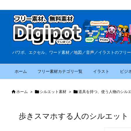
パワポ、エクセル、ワード素材／地図／音声／イラストのフリー
ホーム
フリー素材カテゴリ一覧
イラスト
ビジ

ホーム
>

シルエット素材
>

道具を持つ、使う人物のシル
歩きスマホする人のシルエット