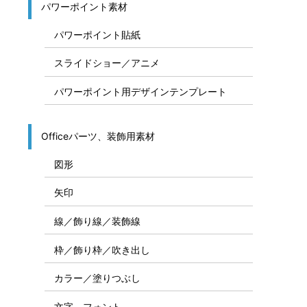
パワーポイント素材
パワーポイント貼紙
スライドショー／アニメ
パワーポイント用デザインテンプレート
Officeパーツ、装飾用素材
図形
矢印
線／飾り線／装飾線
枠／飾り枠／吹き出し
カラー／塗りつぶし
文字、フォント