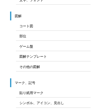
図解
コート図
部位
ゲーム盤
図解テンプレート
その他の図解
マーク、記号
貼り紙用マーク
シンボル、アイコン、見出し