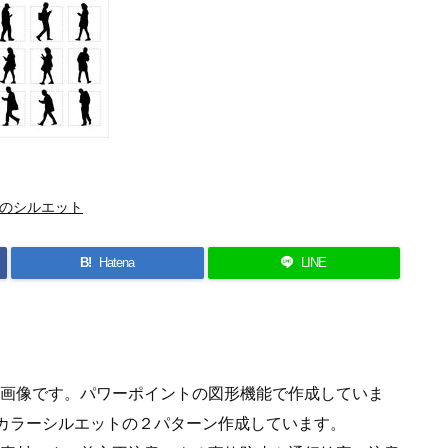
のシルエット
B!
Hatena
LINE