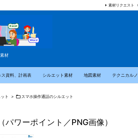
素材リクエスト
素材
ネス資料、計画表
シルエット素材
地図素材
テクニカルノ
エット
>

スマホ操作通話のシルエット
（パワーポイント／PNG画像）