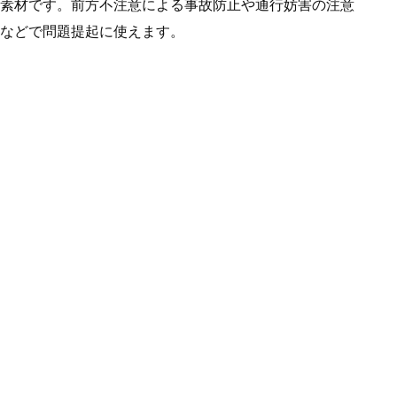
画像です。パワーポイントの図形機能で作成していま
とカラーシルエットの２パターン作成しています。
素材です。前方不注意による事故防止や通行妨害の注意
などで問題提起に使えます。