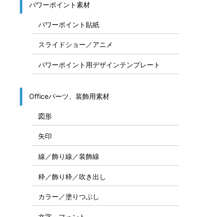
パワーポイント素材
パワーポイント貼紙
スライドショー／アニメ
パワーポイント用デザインテンプレート
Officeパーツ、装飾用素材
図形
矢印
線／飾り線／装飾線
枠／飾り枠／吹き出し
カラー／塗りつぶし
文字、フォント