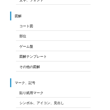
図解
コート図
部位
ゲーム盤
図解テンプレート
その他の図解
マーク、記号
貼り紙用マーク
シンボル、アイコン、見出し