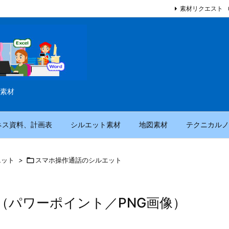
素材リクエスト
素材
ネス資料、計画表
シルエット素材
地図素材
テクニカルノ
エット
>

スマホ操作通話のシルエット
（パワーポイント／PNG画像）