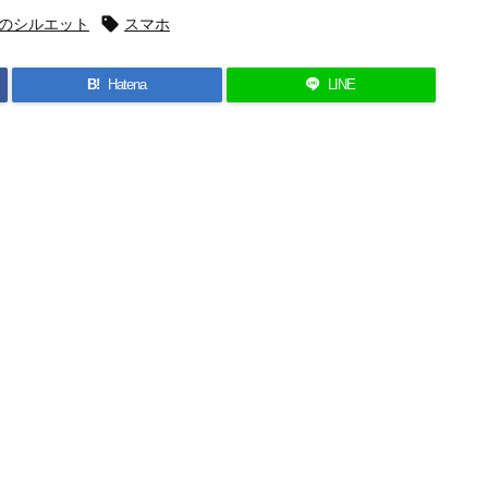
のシルエット

スマホ
B!
Hatena
LINE