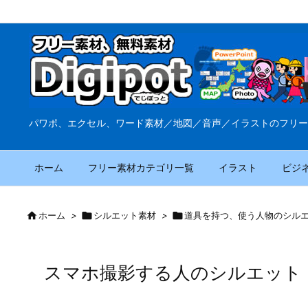
パワポ、エクセル、ワード素材／地図／音声／イラストのフリー
ホーム
フリー素材カテゴリ一覧
イラスト
ビジ

ホーム
>

シルエット素材
>

道具を持つ、使う人物のシル
スマホ撮影する人のシルエット