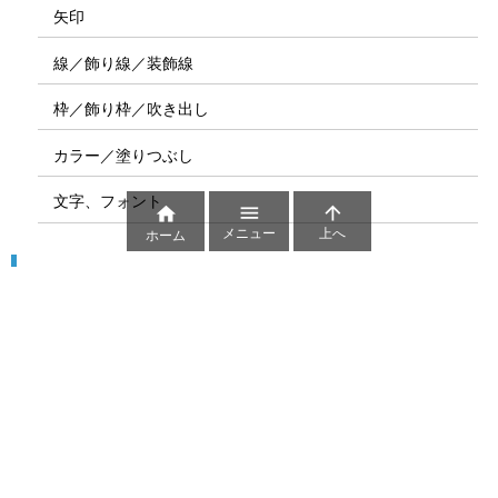
矢印
線／飾り線／装飾線
枠／飾り枠／吹き出し
カラー／塗りつぶし
文字、フォント



メニュー
上へ
ホーム
図解
コート図
部位
ゲーム盤
図解テンプレート