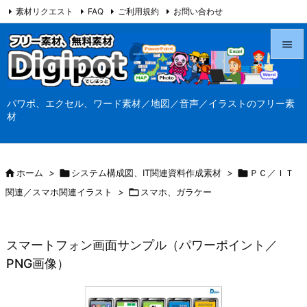
素材リクエスト
FAQ
ご利用規約
お問い合わせ
当サイト（Digipot.net）について


メニュ
パワポ、エクセル、ワード素材／地図／音声／イラストのフリー素

材
サイド

前へ

ホーム
>

システム構成図、IT関連資料作成素材
>

ＰＣ／ＩＴ

関連／スマホ関連イラスト
>

スマホ、ガラケー
次へ

検索
スマートフォン画面サンプル（パワーポイント／
PNG画像）