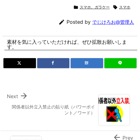

スマホ、ガラケー

スマホ

Posted by
でじけろお@管理人
素材を気に入っていただければ、ぜひ拡散お願いしま
す。
B!

Next
関係者以外立入禁止の貼り紙（パワーポイ
ント／ワード）

Prev