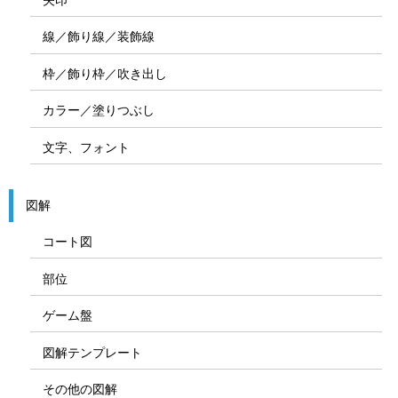
線／飾り線／装飾線
枠／飾り枠／吹き出し
カラー／塗りつぶし
文字、フォント
図解
コート図
部位
ゲーム盤
図解テンプレート
その他の図解