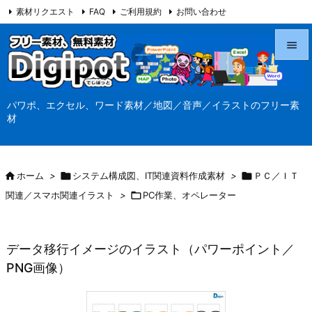
素材リクエスト
FAQ
ご利用規約
お問い合わせ
当サイト（Digipot.net）について


メニュ
パワポ、エクセル、ワード素材／地図／音声／イラストのフリー素

材
サイド

前へ

ホーム
>

システム構成図、IT関連資料作成素材
>

ＰＣ／ＩＴ

関連／スマホ関連イラスト
>

PC作業、オペレーター
次へ

検索
データ移行イメージのイラスト（パワーポイント／
PNG画像）