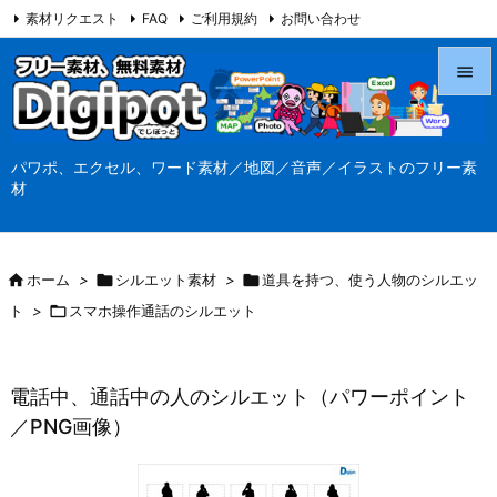
素材リクエスト
FAQ
ご利用規約
お問い合わせ
当サイト（Digipot.net）について


メニュ
パワポ、エクセル、ワード素材／地図／音声／イラストのフリー素

材
サイド

前へ

ホーム
>

シルエット素材
>

道具を持つ、使う人物のシルエッ

ト
>

スマホ操作通話のシルエット
次へ

検索
電話中、通話中の人のシルエット（パワーポイント
／PNG画像）