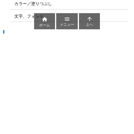
カラー／塗りつぶし
文字、フォント



メニュー
上へ
ホーム
図解
コート図
部位
ゲーム盤
図解テンプレート
その他の図解
マーク、記号
貼り紙用マーク