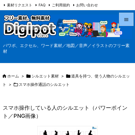
素材リクエスト
FAQ
ご利用規約
お問い合わせ
当サイト（Digipot.net）について


メニュ
パワポ、エクセル、ワード素材／地図／音声／イラストのフリー素

材
サイド

前へ

ホーム
>

シルエット素材
>

道具を持つ、使う人物のシルエッ

ト
>

スマホ操作通話のシルエット
次へ

検索
スマホ操作している人のシルエット（パワーポイン
ト／PNG画像）