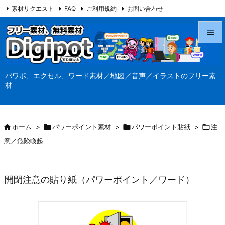
素材リクエスト
FAQ
ご利用規約
お問い合わせ
当サイト（Digipot.net）について


メニュ
パワポ、エクセル、ワード素材／地図／音声／イラストのフリー素

材
サイド

前へ

ホーム
>

パワーポイント素材
>

パワーポイント貼紙
>

注

意／危険喚起
次へ

検索
開閉注意の貼り紙（パワーポイント／ワード）