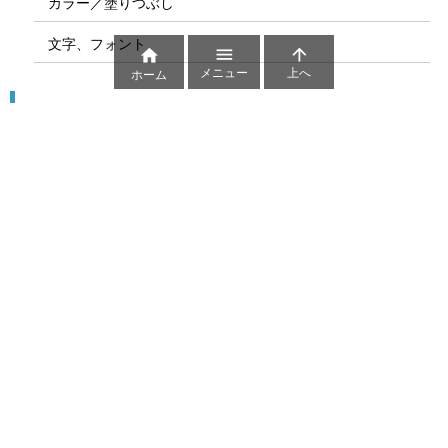
カラー／塗りつぶし
文字、フォント



メニュー
上へ
ホーム
図解
コート図
部位
ゲーム盤
図解テンプレート
その他の図解
マーク、記号
貼り紙用マーク