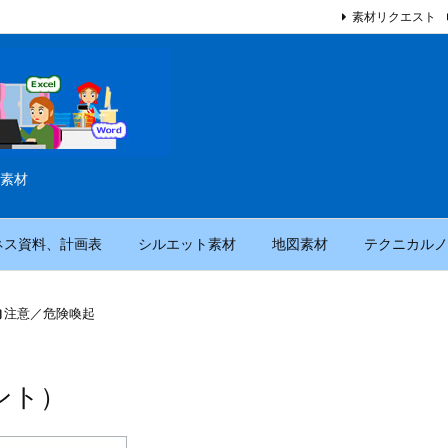
素材リクエスト
素材
ネス資料、計画表
シルエット素材
地図素材
テクニカルノ

注意／危険喚起
ント）