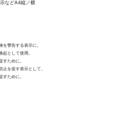
示などA4縦／横
険を警告する表示に。
喚起として使用。
促すために。
防止を促す表示として。
促すために。