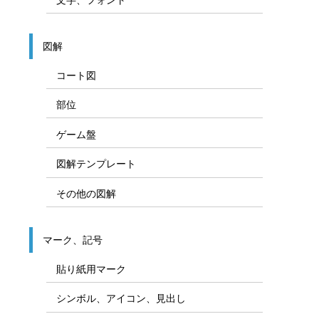
図解
コート図
部位
ゲーム盤
図解テンプレート
その他の図解
マーク、記号
貼り紙用マーク
シンボル、アイコン、見出し