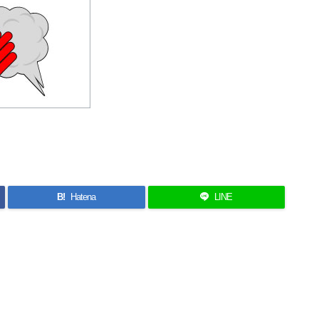
B!
Hatena
LINE