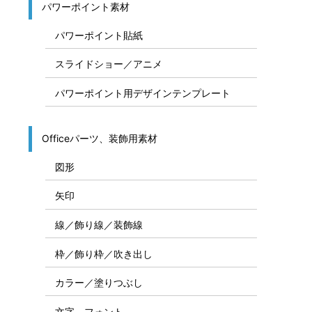
パワーポイント素材
パワーポイント貼紙
スライドショー／アニメ
パワーポイント用デザインテンプレート
Officeパーツ、装飾用素材
図形
矢印
線／飾り線／装飾線
枠／飾り枠／吹き出し
カラー／塗りつぶし
文字、フォント