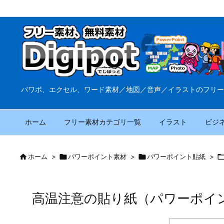
パワポ、エクセル、ワード素材／地図／音声／イラストのフリー
ホーム
フリー素材カテゴリ一覧
イラスト
ビジ

ホーム
>

パワーポイント素材
>

パワーポイント貼紙
>
高温注意の貼り紙（パワーポイ