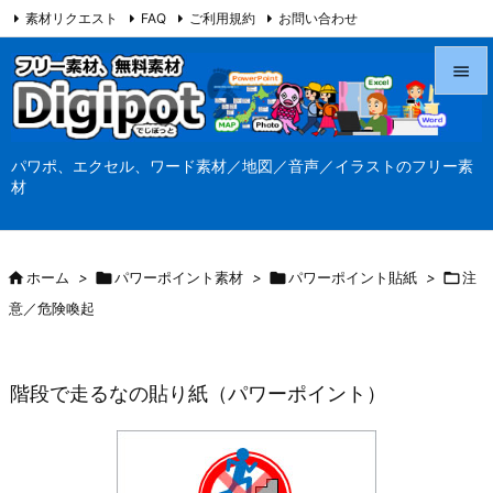
素材リクエスト
FAQ
ご利用規約
お問い合わせ
当サイト（Digipot.net）について


メニュ
パワポ、エクセル、ワード素材／地図／音声／イラストのフリー素

材
サイド

前へ

ホーム
>

パワーポイント素材
>

パワーポイント貼紙
>

注

意／危険喚起
次へ

検索
階段で走るなの貼り紙（パワーポイント）