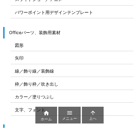
パワーポイント用デザインテンプレート
Officeパーツ、装飾用素材
図形
矢印
線／飾り線／装飾線
枠／飾り枠／吹き出し
カラー／塗りつぶし
文字、フォント



メニュー
上へ
ホーム
図解