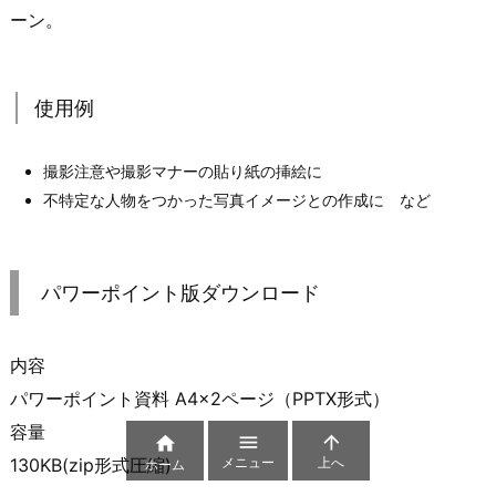
ーン。
使用例
撮影注意や撮影マナーの貼り紙の挿絵に
不特定な人物をつかった写真イメージとの作成に など
パワーポイント版ダウンロード
内容
パワーポイント資料 A4×2ページ（PPTX形式）
容量



メニュー
上へ
130KB(zip形式圧縮)
ホーム