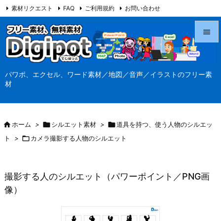
素材リクエスト
FAQ
ご利用規約
お問い合わせ
当サイト（Digipot.net）について


メニュ
パワポ、エクセル、ワード素材／地図／音声／イラストのフリー素

材
サイド

前へ

ホーム
>

シルエット素材
>

道具を持つ、使う人物のシルエッ

ト
>

カメラ撮影する人物のシルエット
次へ

検索
撮影する人のシルエット（パワーポイント／PNG画
像）