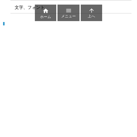
文字、フォント



メニュー
上へ
ホーム
図解
コート図
部位
ゲーム盤
図解テンプレート
その他の図解
マーク、記号
貼り紙用マーク
シンボル、アイコン、見出し