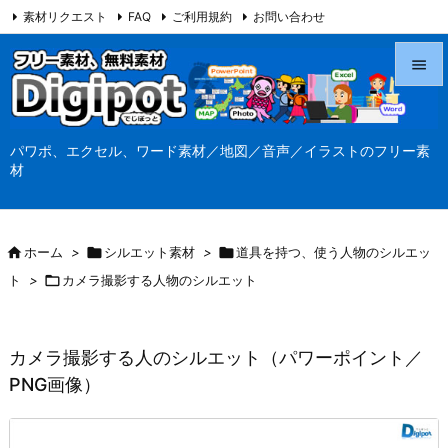
素材リクエスト
FAQ
ご利用規約
お問い合わせ
当サイト（Digipot.net）について


メニュ
パワポ、エクセル、ワード素材／地図／音声／イラストのフリー素

材
サイド

前へ

ホーム
>

シルエット素材
>

道具を持つ、使う人物のシルエッ

ト
>

カメラ撮影する人物のシルエット
次へ

検索
カメラ撮影する人のシルエット（パワーポイント／
PNG画像）