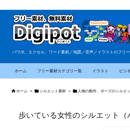
パワポ、エクセル、ワード素材／地図／音声／イラストのフリー
ホーム
フリー素材カテゴリ一覧
イラスト
ビジ

ホーム
>

シルエット素材
>

人物の動作、ポーズのシルエ
歩いている女性のシルエット（