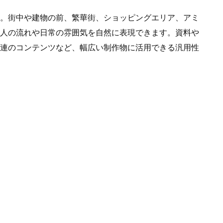
です。パワーポイントPPTX形式、PNG形式画像で作
白黒シルエットとカラーシルエットの２パターン作成し
。街中や建物の前、繁華街、ショッピングエリア、アミ
人の流れや日常の雰囲気を自然に表現できます。資料や
連のコンテンツなど、幅広い制作物に活用できる汎用性