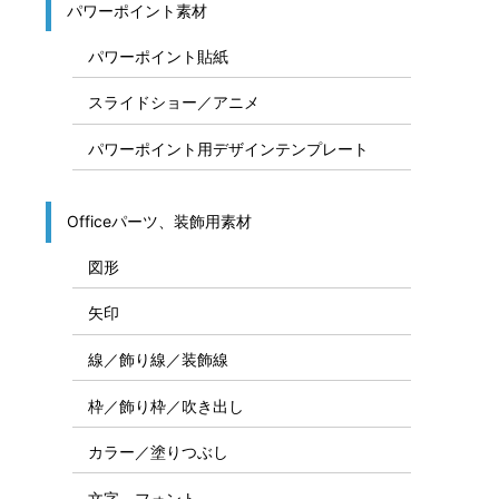
パワーポイント素材
パワーポイント貼紙
スライドショー／アニメ
パワーポイント用デザインテンプレート
Officeパーツ、装飾用素材
図形
矢印
線／飾り線／装飾線
枠／飾り枠／吹き出し
カラー／塗りつぶし
文字、フォント