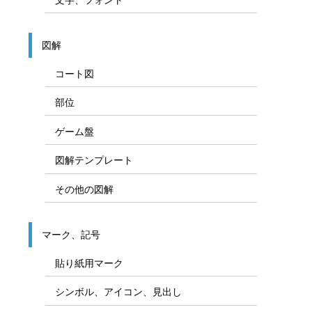
図解
コート図
部位
ゲーム盤
図解テンプレート
その他の図解
マーク、記号
貼り紙用マーク
シンボル、アイコン、見出し