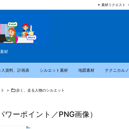
素材リクエスト
素材
ネス資料、計画表
シルエット素材
地図素材
テクニカルノ
ット
>

歩く、走る人物のシルエット
パワーポイント／PNG画像）