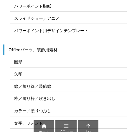
パワーポイント貼紙
スライドショー／アニメ
パワーポイント用デザインテンプレート
Officeパーツ、装飾用素材
図形
矢印
線／飾り線／装飾線
枠／飾り枠／吹き出し
カラー／塗りつぶし
文字、フォント



メニュー
上へ
ホーム