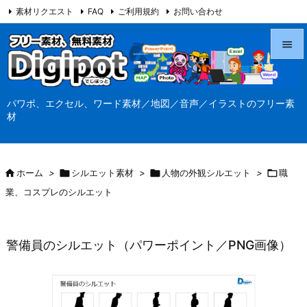
素材リクエスト
FAQ
ご利用規約
お問い合わせ
当サイト（Digipot.net）について


メニュ
パワポ、エクセル、ワード素材／地図／音声／イラストのフリー素

材
サイド

前へ

ホーム
>

シルエット素材
>

人物の外観シルエット
>

職

業、コスプレのシルエット
次へ

検索
警備員のシルエット（パワーポイント／PNG画像）