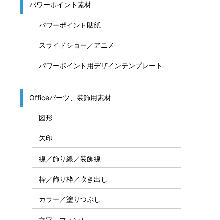
パワーポイント素材
パワーポイント貼紙
スライドショー／アニメ
パワーポイント用デザインテンプレート
Officeパーツ、装飾用素材
図形
矢印
線／飾り線／装飾線
枠／飾り枠／吹き出し
カラー／塗りつぶし
文字、フォント