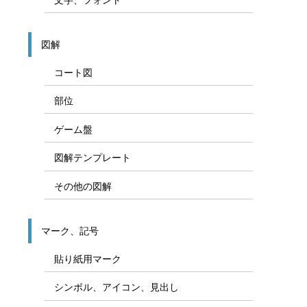
図解
コート図
部位
ゲーム盤
図解テンプレート
その他の図解
マーク、記号
貼り紙用マーク
シンボル、アイコン、見出し