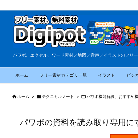
パワポ、エクセル、ワード素材／地図／音声／イラストのフリー
ホーム
フリー素材カテゴリ一覧
イラスト
ビジ

ホーム
>

テクニカルノート
>

パワポ機能解説、おすすめ
パワポの資料を読み取り専用に