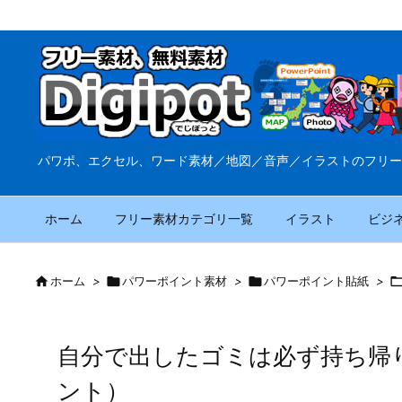
パワポ、エクセル、ワード素材／地図／音声／イラストのフリー
ホーム
フリー素材カテゴリ一覧
イラスト
ビジ

ホーム
>

パワーポイント素材
>

パワーポイント貼紙
>
自分で出したゴミは必ず持ち帰
ント）