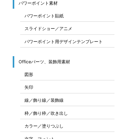
パワーポイント素材
パワーポイント貼紙
スライドショー／アニメ
パワーポイント用デザインテンプレート
Officeパーツ、装飾用素材
図形
矢印
線／飾り線／装飾線
枠／飾り枠／吹き出し
カラー／塗りつぶし
文字、フォント