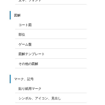
図解
コート図
部位
ゲーム盤
図解テンプレート
その他の図解
マーク、記号
貼り紙用マーク
シンボル、アイコン、見出し