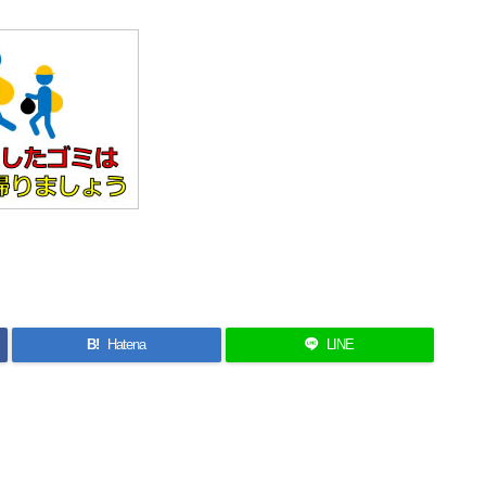
B!
Hatena
LINE