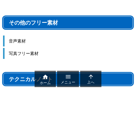
その他のフリー素材
音声素材
写真フリー素材



テクニカルノート
メニュー
上へ
ホーム
テクニカルノート
パワポ機能解説、おすすめ機能紹介
パワーポイントトラブル
パワポ制作テクニック