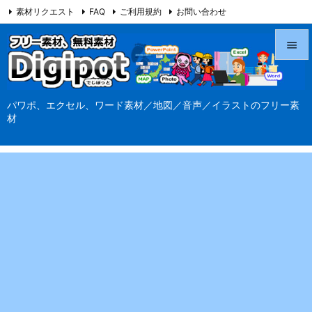
素材リクエスト
FAQ
ご利用規約
お問い合わせ
当サイト（Digipot.net）について


メニュ
パワポ、エクセル、ワード素材／地図／音声／イラストのフリー素

材
サイド

前へ

次へ

検索