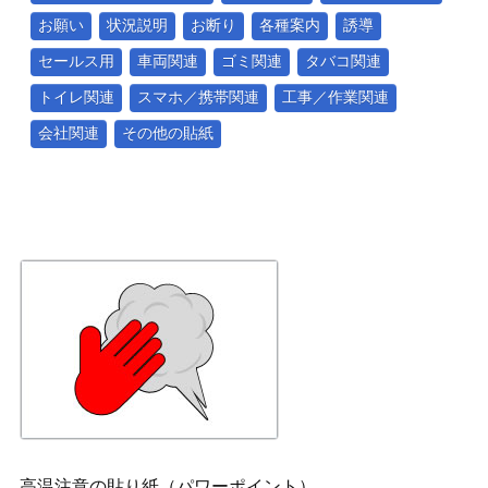
お願い
状況説明
お断り
各種案内
誘導
セールス用
車両関連
ゴミ関連
タバコ関連
トイレ関連
スマホ／携帯関連
工事／作業関連
会社関連
その他の貼紙
高温注意の貼り紙（パワーポイント）