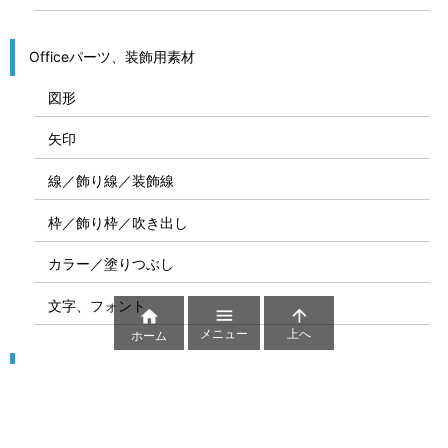
Officeパーツ、装飾用素材
図形
矢印
線／飾り線／装飾線
枠／飾り枠／吹き出し
カラー／塗りつぶし
文字、フォント



メニュー
上へ
ホーム
図解
コート図