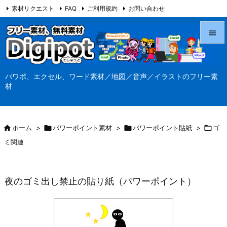
素材リクエスト
FAQ
ご利用規約
お問い合わせ
当サイト（Digipot.net）について


メニュ
パワポ、エクセル、ワード素材／地図／音声／イラストのフリー素

材
サイド

前へ

ホーム
>

パワーポイント素材
>

パワーポイント貼紙
>

ゴ

ミ関連
次へ

検索
夜のゴミ出し禁止の貼り紙（パワーポイント）