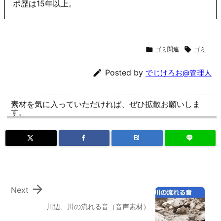
ポ歴は15年以上。

ゴミ関連

ゴミ

Posted by
でじけろお@管理人
素材を気に入っていただければ、ぜひ拡散お願いしま
す。
B!

Next
川辺、川の流れる音（音声素材）