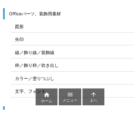
Officeパーツ、装飾用素材
図形
矢印
線／飾り線／装飾線
枠／飾り枠／吹き出し
カラー／塗りつぶし
文字、フォント



メニュー
上へ
ホーム
図解
コート図
部位