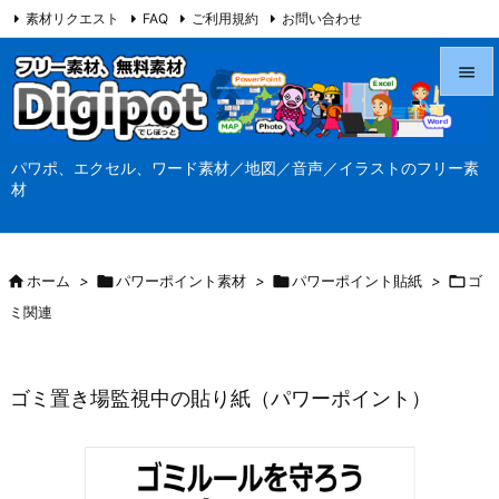
素材リクエスト
FAQ
ご利用規約
お問い合わせ
当サイト（Digipot.net）について


メニュ
パワポ、エクセル、ワード素材／地図／音声／イラストのフリー素

材
サイド

前へ

ホーム
>

パワーポイント素材
>

パワーポイント貼紙
>

ゴ

ミ関連
次へ

検索
ゴミ置き場監視中の貼り紙（パワーポイント）